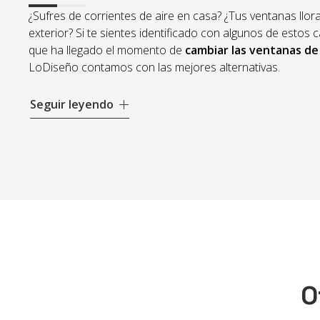
¿Sufres de corrientes de aire en casa? ¿Tus ventanas llora
exterior? Si te sientes identificado con algunos de estos 
que ha llegado el momento de
cambiar las ventanas de
LoDiseño contamos con las mejores alternativas.
Olvídate de las molestas humedades, gana en confort tér
Seguir leyendo
nuestras opciones en
ventanas de aluminio y PVC
. Am
alta calidad, ayudándote a conseguir una mayor eficiencia
fácil mantenimiento y alto rendimiento. En definitiva, sol
consigas lo mejor.
Disponibles en múltiples estilos y colores, tan solo debes
modelo que más te gusta y disfrutar de tu hogar al máxim
encargamos de todo!
O