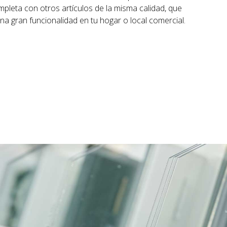
pleta con otros artículos de la misma calidad, que
a gran funcionalidad en tu hogar o local comercial.
más diversos en
ventanas
, tanto de aluminio como de
ltitud de
mosquiteras, portales y puertas exteriores
,
 la protección y el estilo del inmueble.
slo
y lo haremos realidad!