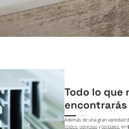
Todo lo que 
encontrarás
Además de una gran variedad 
toldos
,
pérgolas
y
tendales
, en