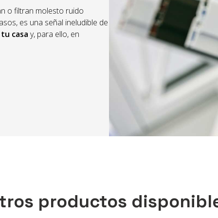
n o filtran molesto ruido
casos, es una señal ineludible de
 tu casa
y, para ello, en
mico y ahorra dinero con
bos sistemas destacan por su
 energética. Son resistentes, de
o te damos lo mejor para que
 preocuparte de elegir el
o. ¡En
LoDiseño
nos
tros productos disponibl