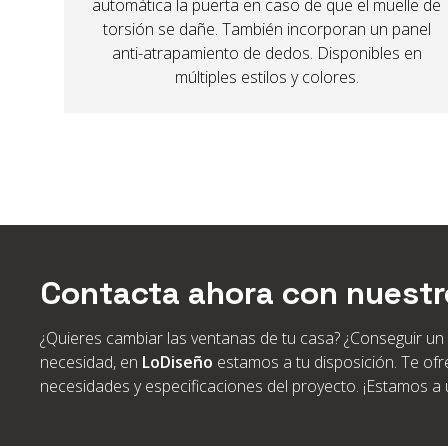
automática la puerta en caso de que el muelle de
torsión se dañe. También incorporan un panel
anti-atrapamiento de dedos. Disponibles en
múltiples estilos y colores.
Contacta ahora con nuestr
¿Quieres cambiar las ventanas de tu casa? ¿Conseguir un p
necesidad, en
LoDiseño
estamos a tu disposición. Te of
necesidades y especificaciones del proyecto. ¡Estamos a 