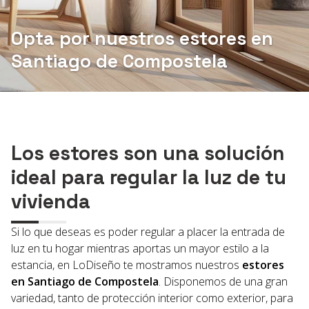
Opta por nuestros estores en
604 059 323
¿Alguna duda?
Santiago de Compostela
Los estores son una solución
ideal para regular la luz de tu
vivienda
Si lo que deseas es poder regular a placer la entrada de
luz en tu hogar mientras aportas un mayor estilo a la
estancia, en LoDiseño te mostramos nuestros
estores
en Santiago de Compostela
. Disponemos de una gran
variedad, tanto de protección interior como exterior, para