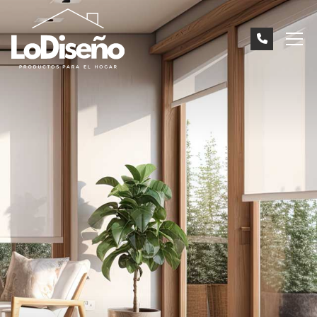
Mamparas
Tenemos la mampara que estás buscando
Cortinas de cristal
Consigue un espacio único
Protección solar
Regula la luz de tu vivienda
Tendales
Cubrimos todas tus necesidades
Otros productos
Todo lo que necesitas
INICIO
CONTACTO