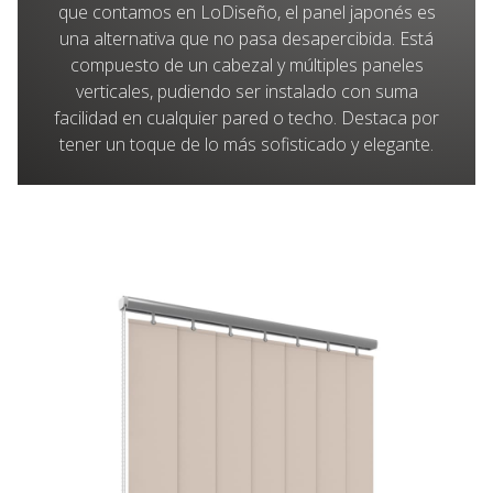
que contamos en LoDiseño, el panel japonés es
una alternativa que no pasa desapercibida. Está
compuesto de un cabezal y múltiples paneles
verticales, pudiendo ser instalado con suma
facilidad en cualquier pared o techo. Destaca por
tener un toque de lo más sofisticado y elegante.