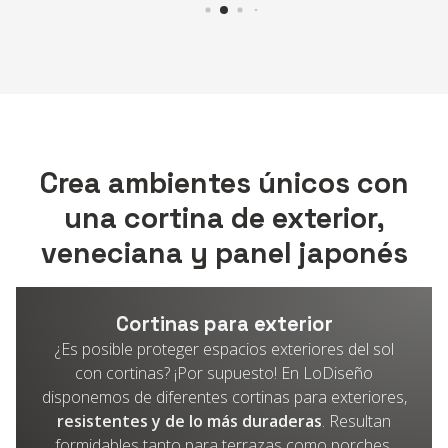
Crea ambientes únicos con
una cortina de exterior,
veneciana y panel japonés
Cortinas para exterior
¿Es posible proteger espacios exteriores del sol
con cortinas? ¡Por supuesto! En LoDiseño
disponemos de diferentes cortinas para exteriores,
resistentes y de lo más duraderas
. Resultan
formidables tanto para terrazas como porches,