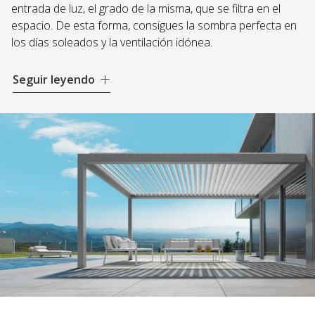
entrada de luz, el grado de la misma, que se filtra en el
espacio. De esta forma, consigues la sombra perfecta en
los días soleados y la ventilación idónea.
Por si esto no fuese suficiente, con las
pérgolas
Seguir leyendo
bioclimáticas
puedes ajustar las lamas dependiendo de
las condiciones climáticas, para lograr una mejor eficiencia
energética y el máximo confort térmico.
Elige ahora tus pérgolas y nosotros nos encargamos de
colocarlas en tu jardín, terraza o patio. ¡Consigue un
espacio exterior eficiente y adaptable
!