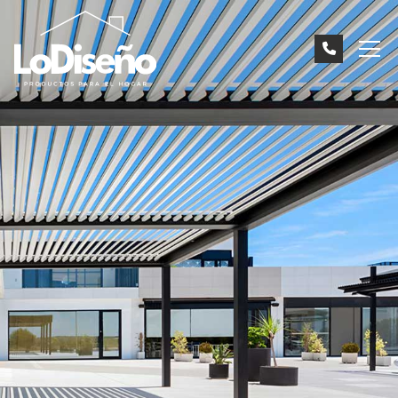
Mamparas
Tenemos la mampara que estás buscando
Cortinas de cristal
Consigue un espacio único
Protección solar
Regula la luz de tu vivienda
Tendales
Cubrimos todas tus necesidades
Otros productos
Todo lo que necesitas
INICIO
CONTACTO