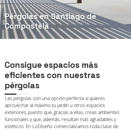
Pérgolas en Santiago de
604 059 323
¿Alguna duda?
Compostela
Consigue espacios más
eficientes con nuestras
pérgolas
Las pérgolas son una opción perfecta si quieres
aprovechar al máximo tu jardín u otros espacios
exteriores, puesto que, gracias a ellas, creas ambientes
funcionales y que, además, resultan más agradables y
estéticos. En LoDiseño comercializamos toda clase de